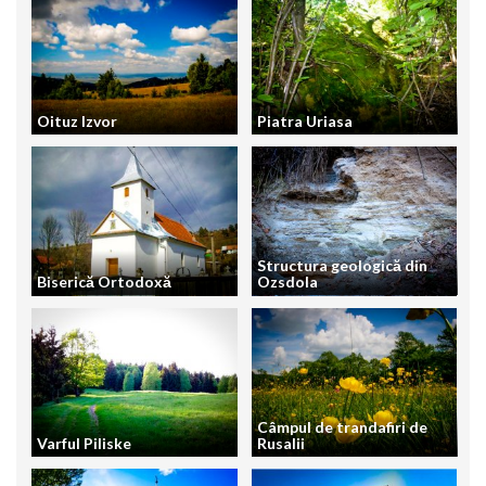
Oituz Izvor
Piatra Uriasa
Structura geologică din
Biserică Ortodoxă
Ozsdola
Câmpul de trandafiri de
Varful Piliske
Rusalii