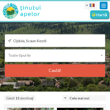
Des
nav
Hartă
Toate tipurile
Caută!
Găsit
15
destinaţi
Cele mai noi