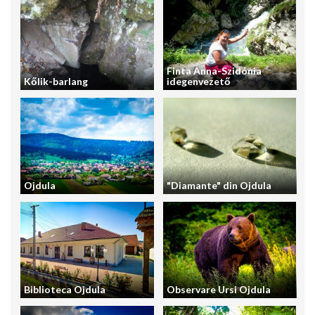
Finta Anna-Szidónia
Kőlik-barlang
idegenvezető
Ojdula
"Diamante" din Ojdula
Biblioteca Ojdula
Observare Ursi Ojdula