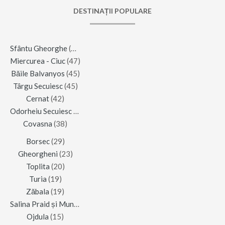
DESTINAȚII POPULARE
Sfântu Gheorghe
(123)
Miercurea - Ciuc
(47)
Băile Balvanyos
(45)
Târgu Secuiesc
(45)
Cernat
(42)
Odorheiu Secuiesc
(42)
Covasna
(38)
Borsec
(29)
Gheorgheni
(23)
Toplita
(20)
Turia
(19)
Zăbala
(19)
Salina Praid și Muntele de Sare
(16)
Ojdula
(15)