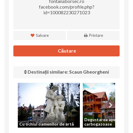
fontanaborsec.ro
facebook.com/profile.php?
id=100082230271023
Salvare
Printare
Căutare
Destinații similare: Scaun Gheorgheni
Degustarea apelor
Cu ochiul oamenilor de artă
carbogazoase