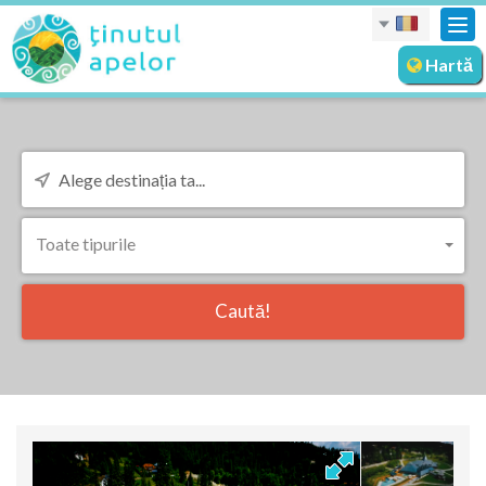
Des
nav
Hartă
Toate tipurile
Caută!