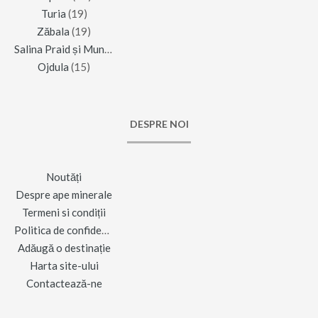
Turia
(19)
Zăbala
(19)
Salina Praid și Muntele de Sare
(16)
Ojdula
(15)
DESPRE NOI
Noutăți
Despre ape minerale
Termeni si condiții
Politica de confidențialitate
Adăugă o destinație
Harta site-ului
Contactează-ne