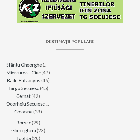
DESTINAȚII POPULARE
Sfântu Gheorghe
(123)
Miercurea - Ciuc
(47)
Băile Balvanyos
(45)
Târgu Secuiesc
(45)
Cernat
(42)
Odorheiu Secuiesc
(42)
Covasna
(38)
Borsec
(29)
Gheorgheni
(23)
Toplita
(20)