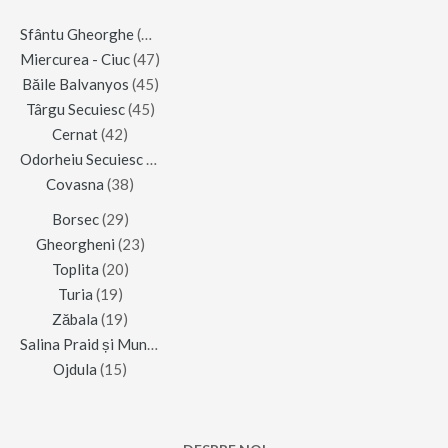
Sfântu Gheorghe
(123)
Miercurea - Ciuc
(47)
Băile Balvanyos
(45)
Târgu Secuiesc
(45)
Cernat
(42)
Odorheiu Secuiesc
(42)
Covasna
(38)
Borsec
(29)
Gheorgheni
(23)
Toplita
(20)
Turia
(19)
Zăbala
(19)
Salina Praid și Muntele de Sare
(16)
Ojdula
(15)