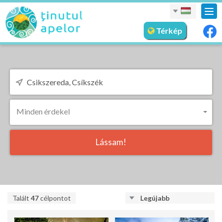
nav
meg
Térkép
Minden érdekel
Lássam!
Talált
47
célpontot
Legújabb