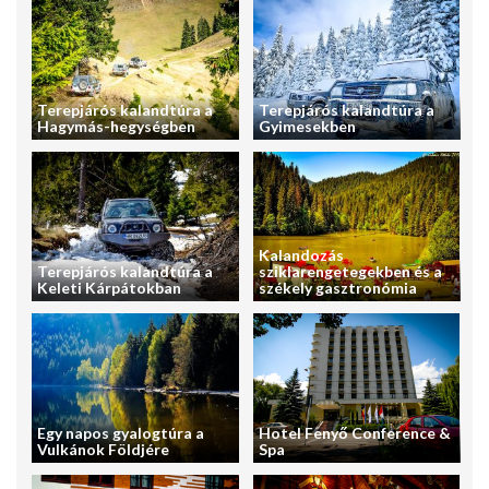
Terepjárós kalandtúra a
Terepjárós kalandtúra a
Hagymás-hegységben
Gyimesekben
Kalandozás
Terepjárós kalandtúra a
sziklarengetegekben és a
Keleti Kárpátokban
székely gasztronómia
Egy napos gyalogtúra a
Hotel Fenyő Conference &
Vulkánok Földjére
Spa