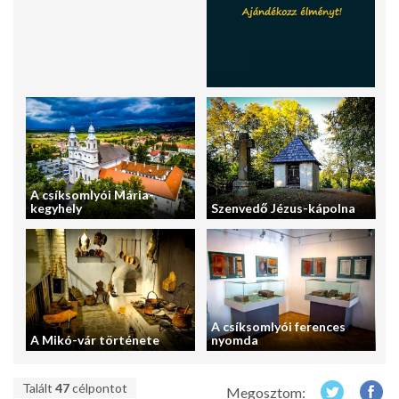
A csíksomlyói Mária-
kegyhely
Szenvedő Jézus-kápolna
A csíksomlyói ferences
A Mikó-vár története
nyomda
Talált
47
célpontot
Megosztom: