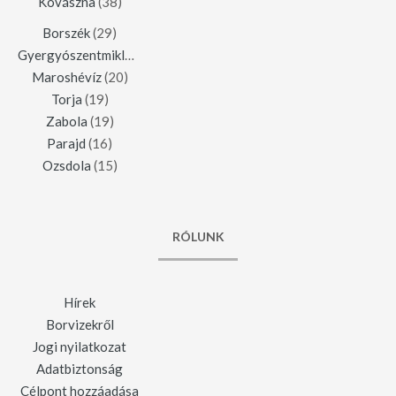
Kovászna
(38)
Borszék
(29)
Gyergyószentmiklós
(23)
Maroshévíz
(20)
Torja
(19)
Zabola
(19)
Parajd
(16)
Ozsdola
(15)
RÓLUNK
Hírek
Borvizekről
Jogi nyilatkozat
Adatbiztonság
Célpont hozzáadása