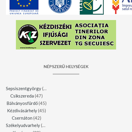
NÉPSZERŰ HELYSÉGEK
Sepsiszentgyörgy
(123)
Csikszereda
(47)
Bálványosfürdő
(45)
Kézdivásárhely
(45)
Csernáton
(42)
Székelyudvarhely
(42)