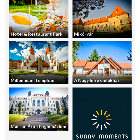
Hotel & Restaurant Park
Mikó-vár
Millenniumi templom
A Nagy Imre emlékház
Márton Áron Főgimnázium