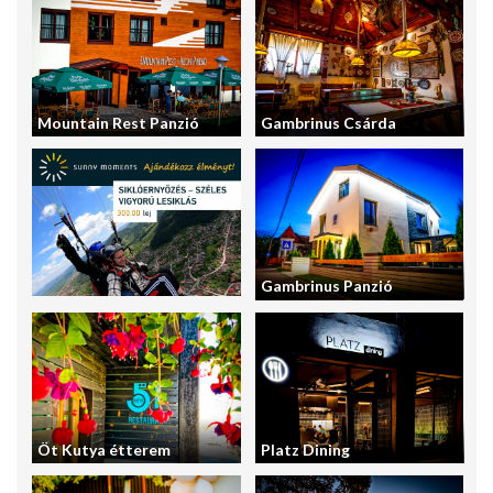
Mountain Rest Panzió
Gambrinus Csárda
Gambrinus Panzió
Öt Kutya étterem
Platz Dining