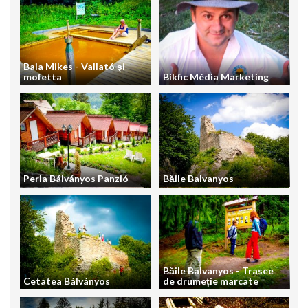
Baia Mikes - Vallató şi
mofetta
Bikfic Média Marketing
Perla Bálványos Panzió
Băile Balvanyos
Băile Balvanyos - Trasee
Cetatea Bálványos
de drumeție marcate