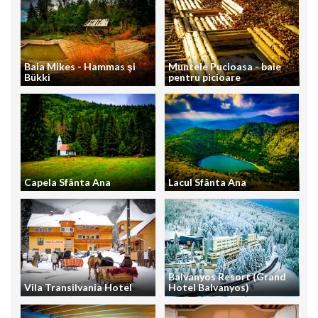
Baia Mikes - Hammas şi
Muntele Pucioasa - baie
Bükki
pentru picioare
Capela Sfânta Ana
Lacul Sfânta Ana
Balvanyos Resort (Grand
Vila Transilvania Hotel
Hotel Balvanyos)