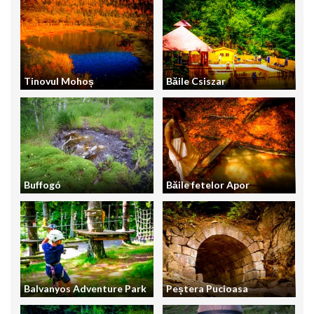
Tinovul Mohoș
Băile Csiszar
Buffogó
Băile fetelor Apor
Balvanyos Adventure Park
Peștera Pucioasa