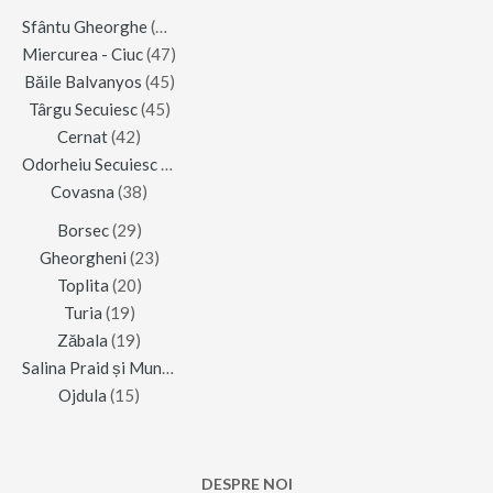
Sfântu Gheorghe
(123)
Miercurea - Ciuc
(47)
Băile Balvanyos
(45)
Târgu Secuiesc
(45)
Cernat
(42)
Odorheiu Secuiesc
(42)
Covasna
(38)
Borsec
(29)
Gheorgheni
(23)
Toplita
(20)
Turia
(19)
Zăbala
(19)
Salina Praid și Muntele de Sare
(16)
Ojdula
(15)
DESPRE NOI