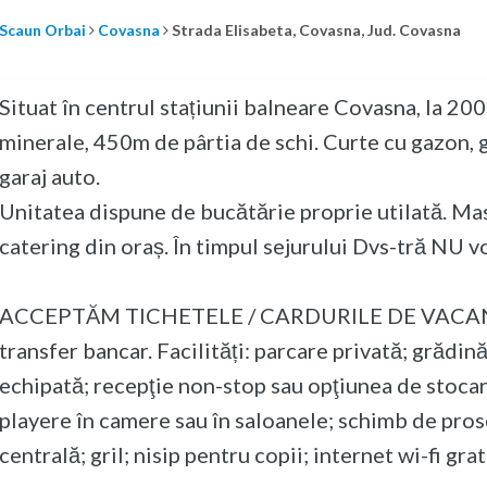
Scaun Orbai
Covasna
Strada Elisabeta, Covasna, Jud. Covasna
Situat în centrul stațiunii balneare Covasna, la 20
minerale, 450m de pârtia de schi. Curte cu gazon, gr
garaj auto.
Unitatea dispune de bucătărie proprie utilată. Mas
catering din oraș. În timpul sejurului Dvs-tră NU vor 
ACCEPTĂM TICHETELE / CARDURILE DE VACANȚĂ! 
transfer bancar. Facilități: parcare privată; grădi
echipată; recepţie non-stop sau opţiunea de stocar
playere în camere sau în saloanele; schimb de proso
centrală; gril; nisip pentru copii; internet wi-fi gra