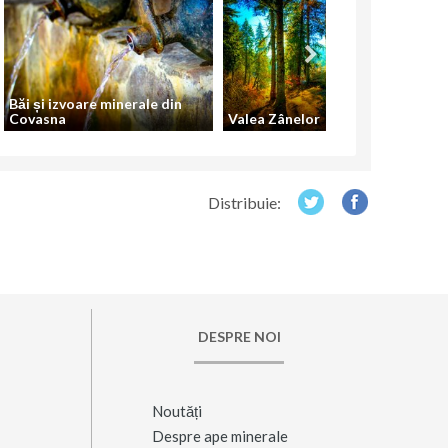
Băi și izvoare minerale din
Covasna
Valea Zânelor
Distribuie:
DESPRE NOI
Noutăți
Despre ape minerale