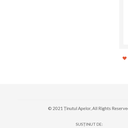
Restaurantul Fakabát
Balta Dracului
© 2021 Ținutul Apelor, All Rights Reserve
SUSȚINUT DE: