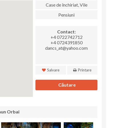
Case de închiriat, Vile
Pensiuni
Contact:
+4 0722742712
+4 0724391850
dancs_at@yahoo.com
Salvare
Printare
Căutare
caun Orbai