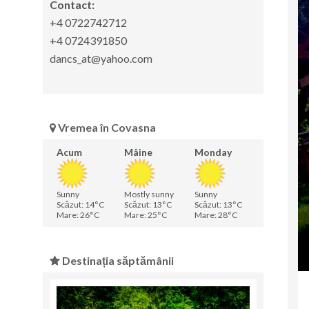
Contact:
+4 0722742712
+4 0724391850
dancs_at@yahoo.com
Vremea în Covasna
Acum
Mâine
Monday
Sunny
Mostly sunny
Sunny
Scăzut: 14°C
Scăzut: 13°C
Scăzut: 13°C
Mare: 26°C
Mare: 25°C
Mare: 28°C
Destinația săptămânii