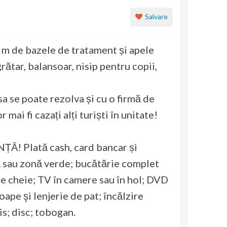
Salvare
0 m de bazele de tratament și apele
ătar, balansoar, nisip pentru copii,
a se poate rezolva și cu o firmă de
mai fi cazați alți turiști în unitate!
Plată cash, card bancar și
nă sau zonă verde; bucătărie complet
e cheie; TV în camere sau în hol; DVD
ape şi lenjerie de pat; încălzire
tis; disc; tobogan.