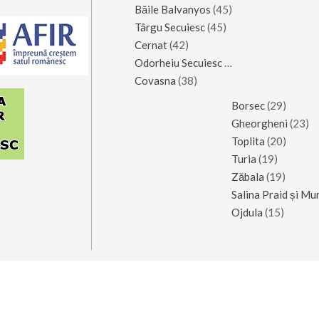
Băile Balvanyos
(45)
Târgu Secuiesc
(45)
Cernat
(42)
Odorheiu Secuiesc
(42)
Covasna
(38)
Borsec
(29)
Gheorgheni
(23)
Toplita
(20)
Turia
(19)
Zăbala
(19)
Ojdula
(15)