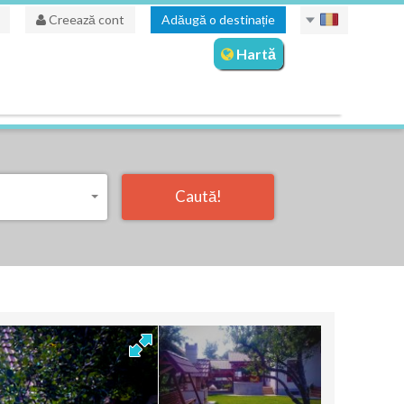
Creează cont
Adăugă o destinație
Hartă
Caută!