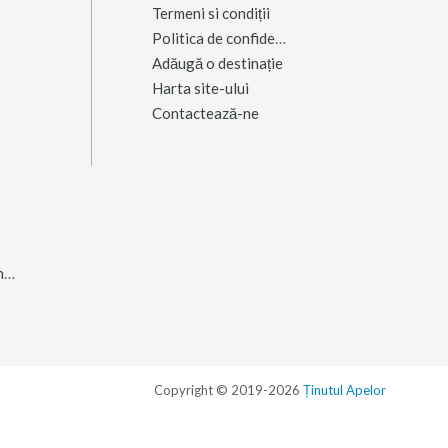
Termeni si condiții
Politica de confidențialitate
Adăugă o destinație
Harta site-ului
Contactează-ne
Salina Praid și Muntele de Sare
(16)
Copyright © 2019-2026
Ținutul Apelor