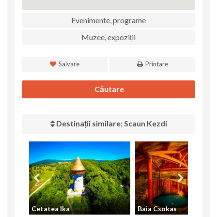
Evenimente, programe
Muzee, expoziții
Salvare
Printare
Căutare
Destinații similare: Scaun Kezdi
Cetatea Ika
Baia Csokas