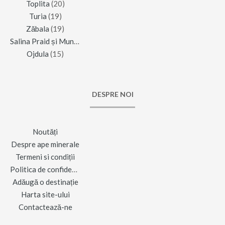
Toplita
(20)
Turia
(19)
Zăbala
(19)
Salina Praid și Muntele de Sare
(16)
Ojdula
(15)
DESPRE NOI
Noutăți
Despre ape minerale
Termeni si condiții
Politica de confidențialitate
Adăugă o destinație
Harta site-ului
Contactează-ne