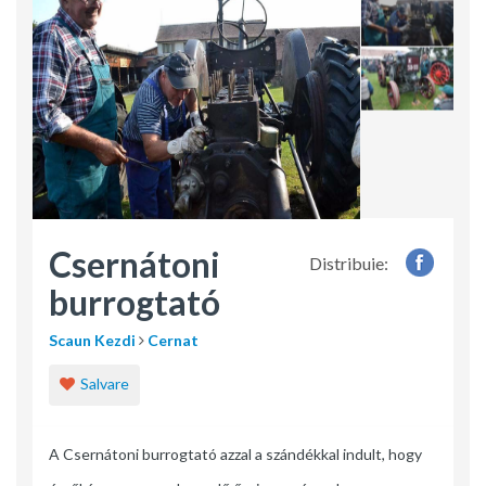
Csernátoni
Distribuie:
burrogtató
Scaun Kezdi
Cernat
Salvare
A Csernátoni burrogtató azzal a szándékkal indult, hogy