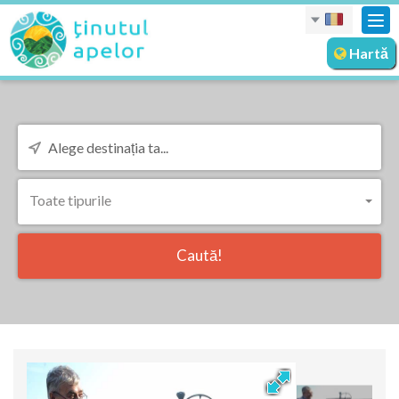
Des
nav
Hartă
Toate tipurile
Caută!