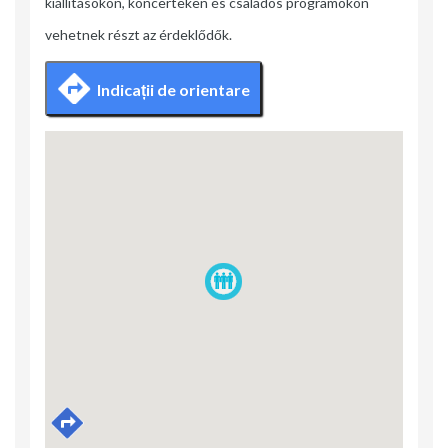
kiállításokon, koncerteken és családos programokon
vehetnek részt az érdeklődők.
Indicații de orientare