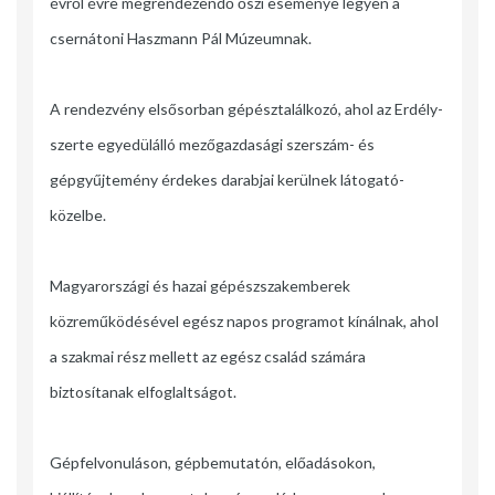
évről évre megrendezendő őszi eseménye legyen a
csernátoni Haszmann Pál Múzeumnak.
A rendezvény elsősorban gépésztalálkozó, ahol az Erdély-
szerte egyedülálló mezőgazdasági szerszám- és
gépgyűjtemény érdekes darabjai kerülnek látogató-
közelbe.
Magyarországi és hazai gépészszakemberek
közreműködésével egész napos programot kínálnak, ahol
a szakmai rész mellett az egész család számára
biztosítanak elfoglaltságot.
Gépfelvonuláson, gépbemutatón, előadásokon,