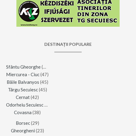
DESTINAȚII POPULARE
Sfântu Gheorghe
(123)
Miercurea - Ciuc
(47)
Băile Balvanyos
(45)
Târgu Secuiesc
(45)
Cernat
(42)
Odorheiu Secuiesc
(42)
Covasna
(38)
Borsec
(29)
Gheorgheni
(23)