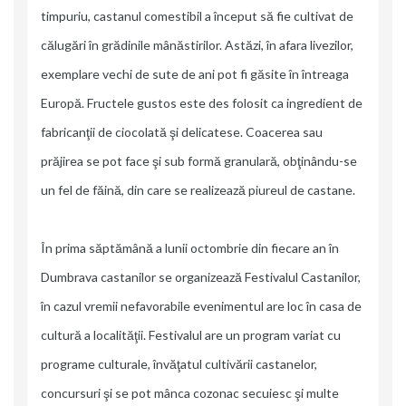
timpuriu, castanul comestibil a început să fie cultivat de
călugări în grădinile mânăstirilor. Astăzi, în afara livezilor,
exemplare vechi de sute de ani pot fi găsite în întreaga
Europă. Fructele gustos este des folosit ca ingredient de
fabricanţii de ciocolată şi delicatese. Coacerea sau
prăjirea se pot face şi sub formă granulară, obţinându-se
un fel de făină, din care se realizează piureul de castane.
În prima săptămână a lunii octombrie din fiecare an în
Dumbrava castanilor se organizează Festivalul Castanilor,
în cazul vremii nefavorabile evenimentul are loc în casa de
cultură a localităţii. Festivalul are un program variat cu
programe culturale, învăţatul cultivării castanelor,
concursuri şi se pot mânca cozonac secuiesc şi multe