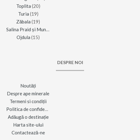
Toplita
(20)
Turia
(19)
Zăbala
(19)
Salina Praid și Muntele de Sare
(16)
Ojdula
(15)
DESPRE NOI
Noutăți
Despre ape minerale
Termeni si condiții
Politica de confidențialitate
Adăugă o destinație
Harta site-ului
Contactează-ne