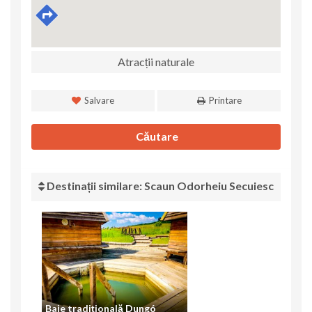
Atracții naturale
Salvare
Printare
Căutare
Destinații similare: Scaun Odorheiu Secuiesc
Baie tradițională Dungó