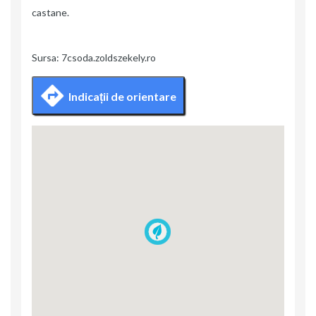
castane.
Sursa: 7csoda.zoldszekely.ro
Indicații de orientare