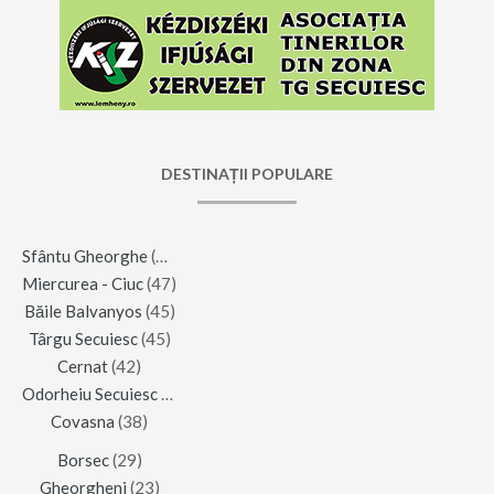
DESTINAȚII POPULARE
Sfântu Gheorghe
(123)
Miercurea - Ciuc
(47)
Băile Balvanyos
(45)
Târgu Secuiesc
(45)
Cernat
(42)
Odorheiu Secuiesc
(42)
Covasna
(38)
Borsec
(29)
Gheorgheni
(23)