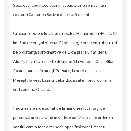
Secuiesc, deoarece doar în această arie se pot găsi
castani (Castanea Sativa) de o sută de ani.
Crăciunel este o localitate în valea Homorodului-Mic, la 21
km Sud de oraşul Vlăhiţa. Pârâul curge prin centrul satului
pe o distanţă aproximativă de 1 km şi are un afluent,
Aluniş. Localitatea este delimitată la Est de stânca Rika
făcând parte din munţii Perşanii, la nord este satul
Mereşti, la vest bazinul celor două sate Homorod, iar la
sud comuna Ocland.
Pădurea s-a îndepărtat de la marginea localităţii pe
parcursul anilor, având în vedere activitatea de ardere a
varului care a fost o meserie specifică zonei. Astăzi