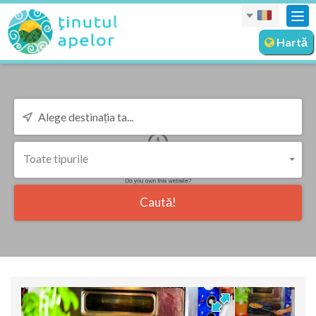
Des
nav
Hartă
Toate tipurile
Caută!