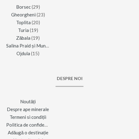
Borsec
(29)
Gheorgheni
(23)
Toplita
(20)
Turia
(19)
Zăbala
(19)
Salina Praid și Muntele de Sare
(16)
Ojdula
(15)
DESPRE NOI
Noutăți
Despre ape minerale
Termeni si condiții
Politica de confidențialitate
Adăugă o destinație