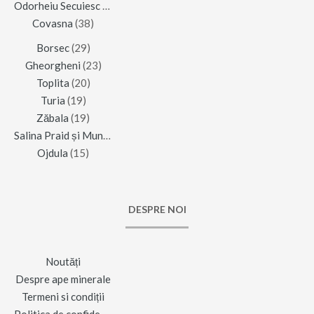
Odorheiu Secuiesc
(42)
Covasna
(38)
Borsec
(29)
Gheorgheni
(23)
Toplita
(20)
Turia
(19)
Zăbala
(19)
Salina Praid și Muntele de Sare
(16)
Ojdula
(15)
DESPRE NOI
Noutăți
Despre ape minerale
Termeni si condiții