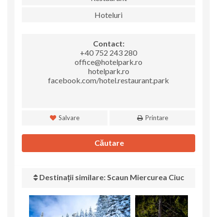
Hoteluri
Contact:
+40 752 243 280
office@hotelpark.ro
hotelpark.ro
facebook.com/hotel.restaurant.park
Salvare
Printare
Căutare
Destinații similare: Scaun Miercurea Ciuc