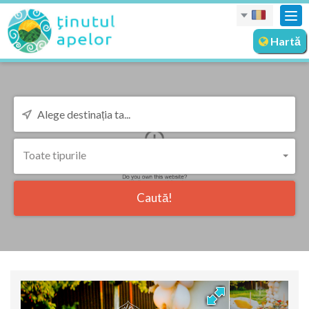
Des
nav
Hartă
Toate tipurile
Caută!