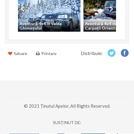
 Munții
Aventură 4x4 în valea
Aventură 4x4 de o zi în
Ghimeșului
Carpații Orientali
Distribuie:
Salvare
Printare
© 2021 Ținutul Apelor, All Rights Reserved.
SUSȚINUT DE: