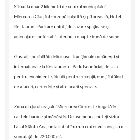
Situat la doar 2 kilometri de centrul municipiului
Miercurea Ciuc, într-o zonă liniştită şi pitorească, Hotel
Restaurant Park are unităţi de cazare spaţioase şi
amenajate confortabil, oferind o noapte bună de somn.
Gustaţi specialităţi delicioase, tradiţionale româneşti şi
internaţionale la Restaurantul Park. Beneficiaţi de sala
pentru evenimente, ideală pentru recepţii, nunţi, întâlniri
de afaceri, conferinţe şi alte ocazii speciale.
Zona din jurul oraşului Miercurea Ciuc este bogată în
castele baroce şi mănăstiri. De asemenea, puteţi vizita
Lacul Sfânta Ana, un lac aflat într-un crater vulcanic, cu o
suprafaţă de 220.000 m².