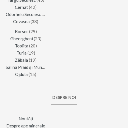
Târgu Secuiesc
(45)
Cernat
(42)
Odorheiu Secuiesc
(42)
Covasna
(38)
Borsec
(29)
Gheorgheni
(23)
Toplita
(20)
Turia
(19)
Zăbala
(19)
Salina Praid și Muntele de Sare
(16)
Ojdula
(15)
DESPRE NOI
Noutăți
Despre ape minerale