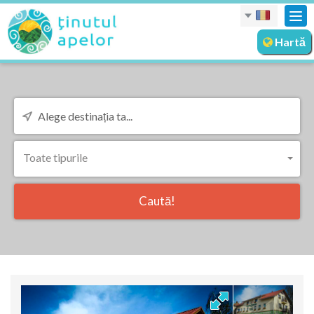
Des
nav
Hartă
Toate tipurile
Caută!