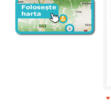
Aventură 4x4 de o zi în Munții
Restaurant Öt Kutya
Hășmaș