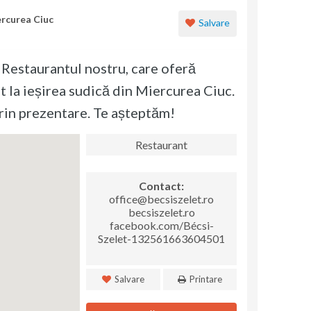
ercurea Ciuc
Salvare
. Restaurantul nostru, care oferă
at la ieșirea sudică din Miercurea Ciuc.
prin prezentare. Te așteptăm!
Restaurant
Contact:
office@becsiszelet.ro
becsiszelet.ro
facebook.com/Bécsi-
Szelet-132561663604501
Salvare
Printare