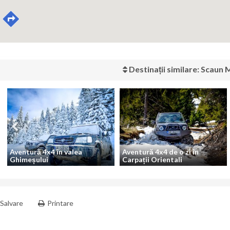
Destinații similare: Scaun 
Aventură 4x4 în valea
Aventură 4x4 de o zi în
Ghimeșului
Carpații Orientali
Salvare
Printare