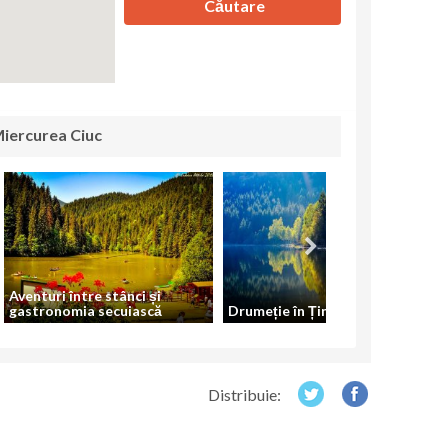
Căutare
Miercurea Ciuc
Aventuri între stânci și
gastronomia secuiască
Drumeție în Ținutul Vulcanilor
Distribuie: