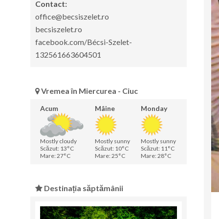
Contact:
office@becsiszelet.ro
becsiszelet.ro
facebook.com/Bécsi-Szelet-
132561663604501
Vremea în Miercurea - Ciuc
Acum
Mâine
Monday
Mostly cloudy
Mostly sunny
Mostly sunny
Scăzut: 13°C
Scăzut: 10°C
Scăzut: 11°C
Mare: 27°C
Mare: 25°C
Mare: 28°C
Destinația săptămânii