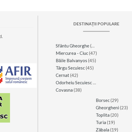
DESTINAȚII POPULARE
d.
Sfântu Gheorghe
(123)
Miercurea - Ciuc
(47)
Băile Balvanyos
(45)
Târgu Secuiesc
(45)
Cernat
(42)
Odorheiu Secuiesc
(42)
Covasna
(38)
Borsec
(29)
Gheorgheni
(23)
Toplita
(20)
Turia
(19)
Zăbala
(19)