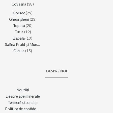
Covasna
(38)
Borsec
(29)
Gheorgheni
(23)
Toplita
(20)
Turia
(19)
Zăbala
(19)
Salina Praid și Muntele de Sare
(16)
Ojdula
(15)
DESPRE NOI
Noutăți
Despre ape minerale
Termeni si condiții
Politica de confidențialitate