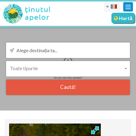
Des
nav
Hartă
Toate tipurile
Caută!