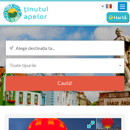
Des
nav
Hartă
Toate tipurile
Caută!