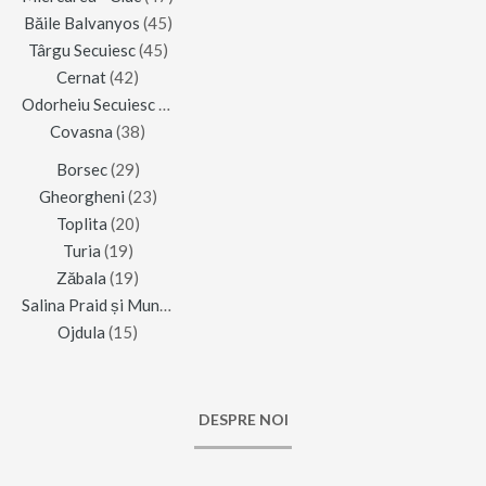
Băile Balvanyos
(45)
Târgu Secuiesc
(45)
Cernat
(42)
Odorheiu Secuiesc
(42)
Covasna
(38)
Borsec
(29)
Gheorgheni
(23)
Toplita
(20)
Turia
(19)
Zăbala
(19)
Salina Praid și Muntele de Sare
(16)
Ojdula
(15)
DESPRE NOI